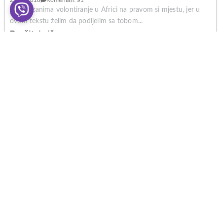
27.07.2018
Komentari: 91
Ako te zanima volontiranje u Africi na pravom si mjestu, jer u
ovom tekstu želim da podijelim sa tobom...
Pročitaj više >
Vodič za putovanje u MAROKO [2022]
06.11.2015
Komentari: 54
Dugo sam putovao da dođem u Maroko. Dolazim u Marakeš,
Maroko na aerodom Hamam. S obzirom da je tada...
Pročitaj više >