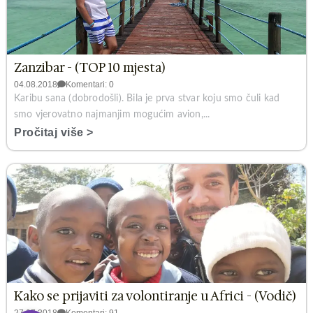
Zanzibar - (TOP 10 mjesta)
04.08.2018
Komentari: 0
Karibu sana (dobrodošli). Bila je prva stvar koju smo čuli kad
smo vjerovatno najmanjim mogućim avion,...
Pročitaj više >
Kako se prijaviti za volontiranje u Africi - (Vodič)