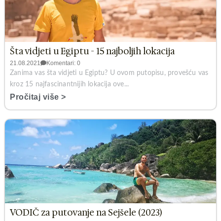
Šta vidjeti u Egiptu - 15 najboljih lokacija
21.08.2021
Komentari: 0
Zanima vas šta vidjeti u Egiptu? U ovom putopisu, provešću vas
kroz 15 najfascinantnijih lokacija ove...
Pročitaj više >
VODIČ za putovanje na Sejšele (2023)