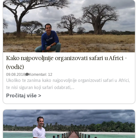
Kako najpovoljnije organizovati safari u Africi -
(vodič)
09.08.2018
Komentari: 12
Ukoliko te zanima kako najpovoljnije organizovati safari u Africi,
te nisi siguran koji safari odabrati,...
Pročitaj više >