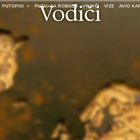
Vodiči
PUTOPISI
PUTUJ SA ROBIJEM
VODIČI
VIZE
AVIO KA