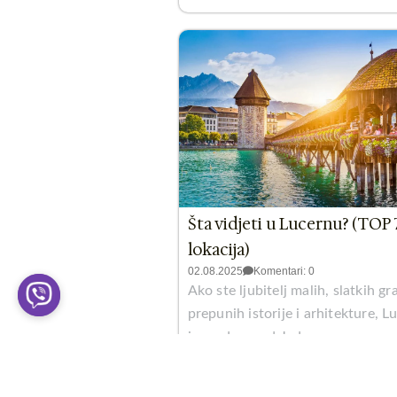
Šta vidjeti u Lucernu? (TOP 
lokacija)
02.08.2025
Komentari: 0
Ako ste ljubitelj malih, slatkih g
prepunih istorije i arhitekture, L
je grad za vas! Jedan...
Pročitaj više >