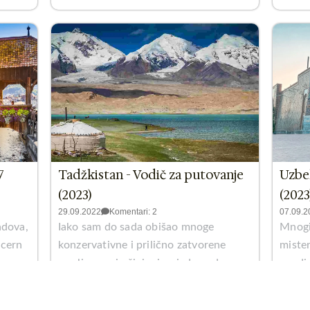
7
Tadžkistan - Vodič za putovanje
Uzbek
(2023)
(2023
29.09.2022
Komentari: 2
07.09.2
radova,
Iako sam do sada obišao mnoge
Mnogi
ucern
konzervativne i prilično zatvorene
mister
zemlje, ova je čini mi se jedna od
usudio
najekstremnijih...
mjesta
Pročitaj više >
Proči