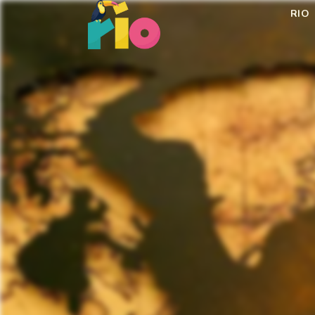
Skip
RIO
to
content