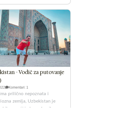
istan - Vodič za putovanje
)
022
Komentari: 1
ma prilično nepoznata i
iozna zemlja, Uzbekistan je
 bih se reći jedno od onih
...
taj više >