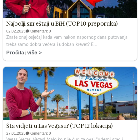
Najbolji smještaji u BiH (TOP 10 preporuka)
02.02.2025
Komentari: 0
Znate onaj osjećaj kada vam nakon napornog dana putovanja
treba samo dobra večera i udoban krevet? E...
Pročitaj više >
Šta vidjeti u Las Vegasu? (TOP 12 lokacija)
27.01.2025
Komentari: 0
Vegas, Vegas, Vegas! Malo ko nije čuo za ovaj čudesni grad i