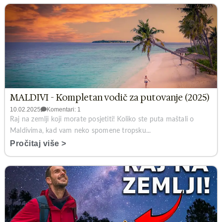
MALDIVI - Kompletan vodič za putovanje (2025)
10.02.2025
Komentari: 1
Raj na zemlji koji morate posjetiti! Koliko ste puta maštali o
Maldivima, kad vam neko spomene tropsku...
Pročitaj više >