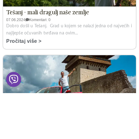
Tešanj - mali dragulj naše zemlje
07.06.2024
Komentari: 0
Dobro došli u Tešanj. Grad u kojem se nalazi jedna od najvećih i
najljepše očuvanih tvrđava na ovim...
Pročitaj više >
Ovo je 14 najljepših tvrđava u BiH
03.06.2024
Komentari: 0
Pored naše prirode, koja je više nego predivna i kojom se toliko
ponosimo, jedna od stvari o kojoj uvijek...