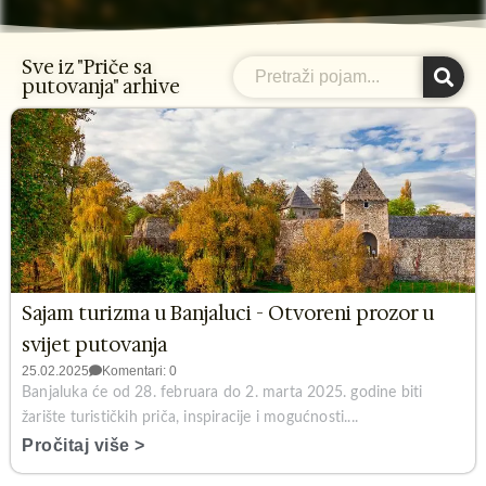
Sve iz "Priče sa
Search
putovanja" arhive
Sajam turizma u Banjaluci - Otvoreni prozor u
svijet putovanja
25.02.2025
Komentari: 0
Banjaluka će od 28. februara do 2. marta 2025. godine biti
žarište turističkih priča, inspiracije i mogućnosti....
Pročitaj više >