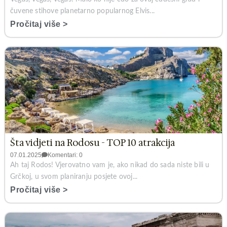
čuvene stihove planetarno popularnog Elvis...
Pročitaj više >
Šta vidjeti na Rodosu - TOP 10 atrakcija
07.01.2025
Komentari: 0
Ah taj Rodos! Vjerovatno vam je, ako nikad do sada niste bili u
Grčkoj, u svom planiranju posjete ovoj...
Pročitaj više >