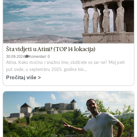
Šta vidjeti u Atini? (TOP 14 lokacija)
30.09.2024
Komentari: 0
Atina. Kako moćno i snažno ime, složićete se zar ne? Moj peti
put ovde, u septembru 2025. godine bio...
Pročitaj više >