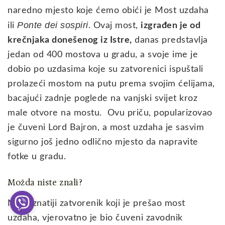
naredno mjesto koje ćemo obići je Most uzdaha
Ponte dei sospiri
ili
. Ovaj most,
izgrađen je od
krečnjaka donešenog iz Istre,
danas predstavlja
jedan od 400 mostova u gradu, a svoje ime je
dobio po uzdasima koje su zatvorenici ispuštali
prolazeći mostom na putu prema svojim ćelijama,
bacajući zadnje poglede na vanjski svijet kroz
male otvore na mostu. Ovu priču, popularizovao
je čuveni Lord Bajron, a most uzdaha je sasvim
sigurno još jedno odlično mjesto da napravite
fotke u gradu.
Možda niste znali?
Najpoznatiji zatvorenik koji je prešao most
uzdaha, vjerovatno je bio čuveni zavodnik