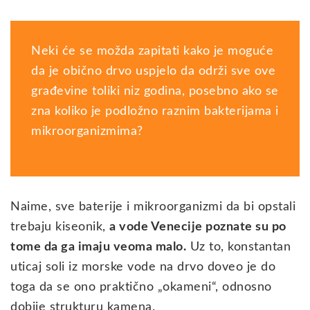
Neki će se možda zapitati kako je moguće
da je obično drvo uspjelo da održi sve ove
građevine toliki niz godina, posebno ako se
zna koliko je podložno raznim bakterijama i
mikroorganizmima?
Naime, sve baterije i mikroorganizmi da bi opstali
trebaju kiseonik,
a vode Venecije poznate su po
tome da ga imaju veoma malo.
Uz to, konstantan
uticaj soli iz morske vode na drvo doveo je do
toga da se ono praktično „okameni“, odnosno
dobije strukturu kamena.