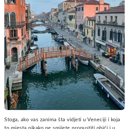
Stoga, ako vas zanima šta vidjeti u Veneciji i koja
to mjesta nikako ne smijete propustiti obići i u