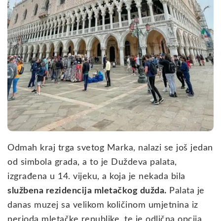
Odmah kraj trga svetog Marka, nalazi se još jedan
od simbola grada, a to je Duždeva palata,
izgrađena u 14. vijeku, a koja je nekada bila
službena rezidencija mletačkog dužda.
Palata je
danas muzej sa velikom količinom umjetnina iz
perioda mletačke republike, te je odlična opcija