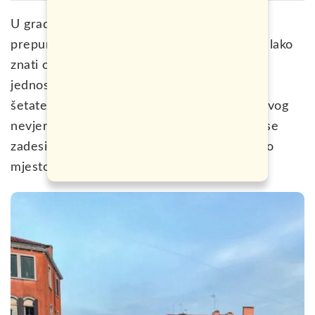
U gradu smještenom na čak
118 ostrva
i
prepunom atrakcija kao što je Venecija, nije lako
znati odakle početi. Možda je najbolji način
jednostavno da se izgubite na ovim ulicama,
šetate uz kanale i otkrijete skrivene kutke ovog
nevjerovatnog grada. A gotovo gdje god da se
zadesite, vidjećete predivno, kao recimo ovo
mjesto ovdje.