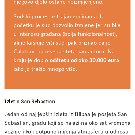
njegovo djelo ostane neizmijenjeno.
Sudski proces je trajao godinama. U
početku je sud dozvolio izmjene jer su bile
u interesu građana (bolja funkcionalnost),
ali je kasnije viši sud ipak priznao da je
Calatravi nanesena šteta kao autoru. Na
kraju je dobio
odštetu od oko 30.000 eura
,
iako je tražio mnogo više.
Izlet u San Sebastian
Jedan od najljepših izleta iz Bilbaa je posjeta San
Sebastian, gradu koji se nalazi na oko sat vremena
vožnje i koji potpuno mijenja atmosferu u odnosu