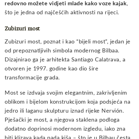
redovno možete vidjeti mlade kako voze kajak
,
što je jedna od najčešćih aktivnosti na rijeci.
Zubizuri most
Zubizuri most, poznat i kao “bijeli most”, jedan je
od prepoznatljivih simbola modernog Bilbaa.
Dizajnirao ga je arhitekta Santiago Calatrava, a
otvoren je 1997. godine kao dio šire
transformacije grada.
Most se izdvaja svojim elegantnim, zakrivljenim
oblikom i bijelom konstrukcijom koja podsjeća na
jedro ili laganu skulpturu iznad rijeke Nervión.
Pješački je most, a njegova staklena podloga
dodatno doprinosi modernom izgledu, iako zna
biti klizava kada pada kiša – što je u Bilbau česta