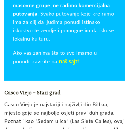
masovne grupe, ne radimo komercijalna
putovanja
. Svako putovanje koje kreiramo
ima za cilj da ljudima ponudi istinsko
iskustvo te zemlje i pomogne im da iskuse
lokalnu kulturu.
Ako vas zanima šta to sve imamo u
naš sajt!
ponudi, zavirite na
Casco Viejo – Stari grad
Casco Viejo je najstariji i najživlji dio Bilbaa,
mjesto gdje se najbolje osjeti pravi duh grada.
Poznat i kao “Sedam ulica” (Las Siete Calles), ovaj