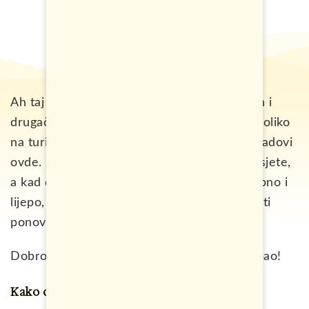
Ah taj sjever Španije! Kako je samo poseban i
drugačiji od juga i centra zemlje, a nije baš toliko
na turističkoj mapi kao poznati, popularni gradovi
ovde. Ipak, ova regija je itekako vrijedna posjete,
a kad dođete ovde i vidite kako je sve posebno i
lijepo, zasigurno je da ćete se poželjeti vratiti
ponovo.
Dobrodošli u Baskiju i njenu prestonicu Bilbao!
Kako doći u Bilbao i kad je najbolje vrijeme?