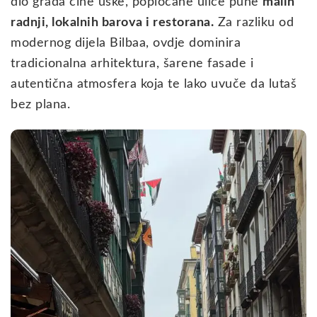
dio grada čine uske, popločane ulice pune
malih
radnji, lokalnih barova i restorana.
Za razliku od
modernog dijela Bilbaa, ovdje dominira
tradicionalna arhitektura, šarene fasade i
autentična atmosfera koja te lako uvuče da lutaš
bez plana.