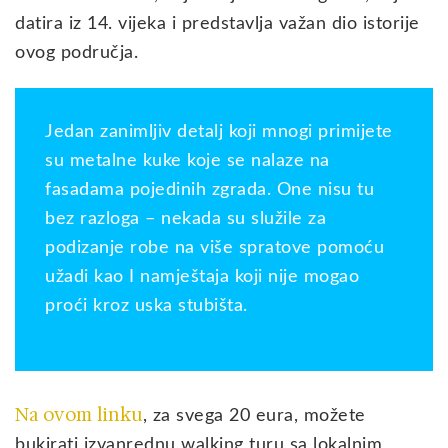
datira iz 14. vijeka i predstavlja važan dio istorije
ovog područja.
Jedan zanimljiv detalj koji mnogi primijete
su metalne kuke koje se nalaze na
fasadama pojedinih zgrada. One nisu tu
bez razloga – nekada su služile za
podizanje robe na više spratove pomoću
užadi kao I namještaja koji nije mogao
proći kroz uska stubišta.
Na ovom linku
, za svega 20 eura, možete
bukirati izvanrednu walking turu sa lokalnim