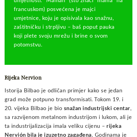
umjetnosti. “Maman” (što znači “mama” na
francuskom) posvećena je majci
umjetnice, koju je opisivala kao snažnu,
zaštitničku i strpljivu – baš poput pauka
koji plete svoju mrežu i brine o svom
potomstvu.
Rijeka Nervion
Istorija Bilbao je odličan primjer kako se jedan
grad može potpuno transformisati. Tokom 19. i
20. vijeka Bilbao je bio
snažan industrijski centar
,
sa razvijenom metalnom industrijom i lukom, ali je
ta industrijalizacija imala veliku cijenu –
rijeka
Nervión bila je izuzetno zagađena
. Godinama je