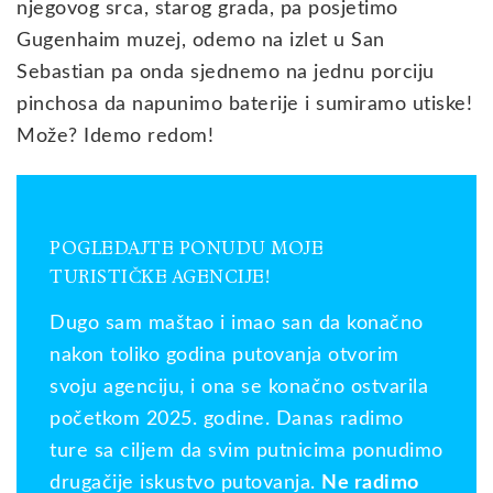
njegovog srca, starog grada, pa posjetimo
Gugenhaim muzej, odemo na izlet u San
Sebastian pa onda sjednemo na jednu porciju
pinchosa da napunimo baterije i sumiramo utiske!
Može? Idemo redom!
POGLEDAJTE PONUDU MOJE
TURISTIČKE AGENCIJE!
Dugo sam maštao i imao san da konačno
nakon toliko godina putovanja otvorim
svoju agenciju, i ona se konačno ostvarila
početkom 2025. godine. Danas radimo
ture sa ciljem da svim putnicima ponudimo
drugačije iskustvo putovanja.
Ne radimo