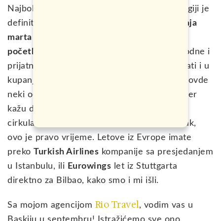
Najbolje vrijeme za posjetu ovom gradu i regiji je
definitivno su proljeće i jesen,
period od kraja
marta do početka juna
, te
kraj avgusta do
početka novembra,
kad su temperature ugodne i
prijatne. Čak ako ste hrabri možete se okušati i u
kupanju u San Sebastianu sa lokalcima gdje ovde
neki od njih dolaze svaki dan, pa čak i zimi, jer
kažu da je hladan okean nešto najbolje za
cirkulaciju! Svakako, ako ste samo za obilazak,
ovo je pravo vrijeme. Letove iz Evrope imate
preko
Turkish Airlines
kompanije sa presjedanjem
u Istanbulu, ili
Eurowings
let iz Stuttgarta
direktno za Bilbao, kako smo i mi išli.
Rio Travel
Sa mojom agencijom
, vodim vas u
Baskiju u septembru! Istražićemo sve ono