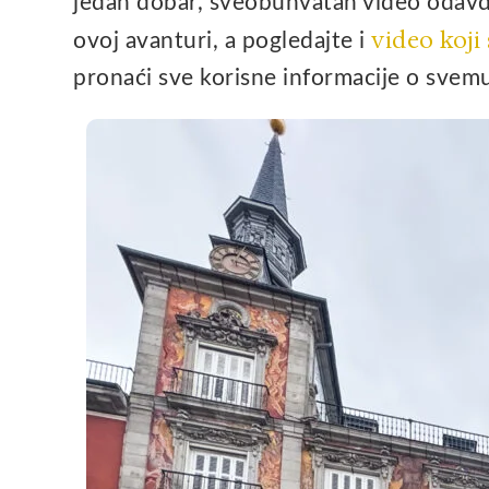
jedan dobar, sveobuhvatan video odavde
video koji
ovoj avanturi, a pogledajte i
pronaći sve korisne informacije o svemu