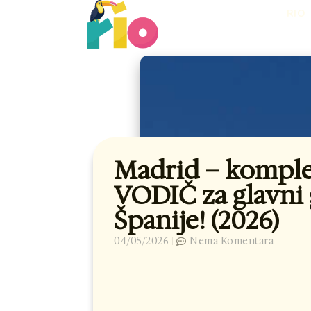
Skip
RIO
to
content
Madrid – kompl
VODIČ za glavni
Španije! (2026)
04/05/2026
Nema Komentara