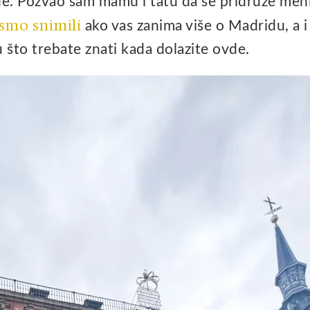
. Pozvao sam mamu i tatu da se pridruže meni, 
 smo snimili
ako vas zanima više o Madridu, a i
 što trebate znati kada dolazite ovde.