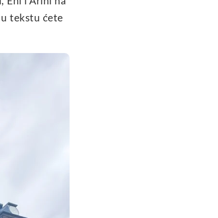
Eni i Arini na
 u tekstu ćete