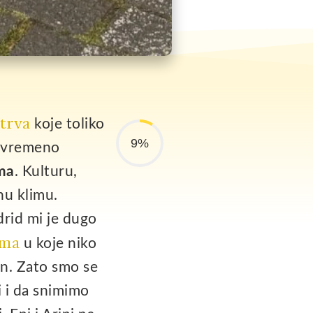
strva
koje toliko
9%
povremeno
ma
. Kulturu,
nu klimu.
drid mi je dugo
ima
u koje niko
en. Zato smo se
i i da snimimo