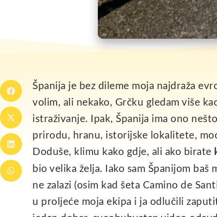
Španija je bez dileme moja najdraža evr
volim, ali nekako, Grčku gledam više ka
istraživanje. Ipak, Španija ima ono nešt
prirodu, hranu, istorijske lokalitete, m
Doduše, klimu kako gdje, ali ako birate
bio velika želja. Iako sam Španijom ba
ne zalazi (osim kad šeta Camino de Sant
u proljeće moja ekipa i ja odlučili zaput