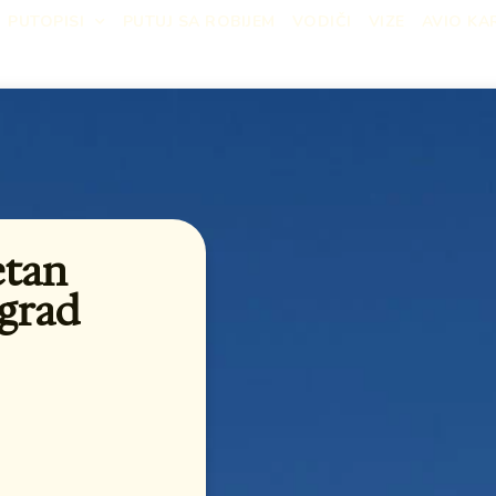
PUTOPISI
PUTUJ SA ROBIJEM
VODIČI
VIZE
AVIO KA
etan
 grad