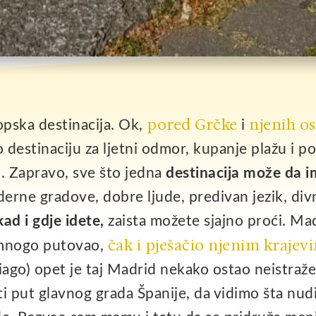
pored Grčke
njenih o
opska destinacija. Ok,
i
o destinaciju za ljetni odmor, kupanje plažu i 
o. Zapravo, sve što jedna
destinacija može da i
oderne gradove, dobre ljude, predivan jezik, div
kad i gdje idete,
zaista možete sjajno proći. Ma
čak i pješačio njenim krajev
š mnogo putovao,
iago) opet je taj Madrid nekako ostao neistraž
iti put glavnog grada Španije, da vidimo šta nud