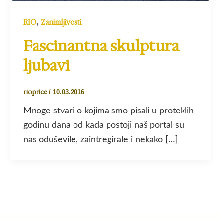
,
RIO
Zanimljivosti
Fascinantna skulptura
ljubavi
rioprice
/
10.03.2016
Mnoge stvari o kojima smo pisali u proteklih
godinu dana od kada postoji naš portal su
nas oduševile, zaintregirale i nekako […]