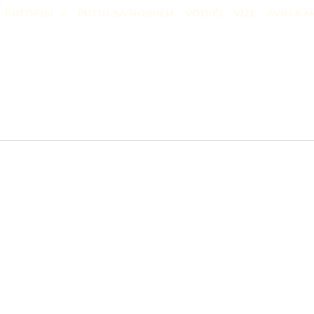
PUTOPISI
PUTUJ SA ROBIJEM
VODIČI
VIZE
AVIO KA