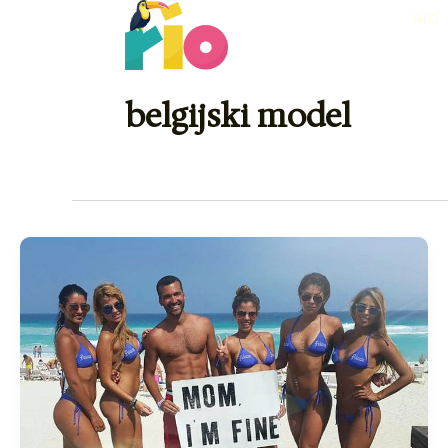
Skip
RIO
to
content
belgijski model