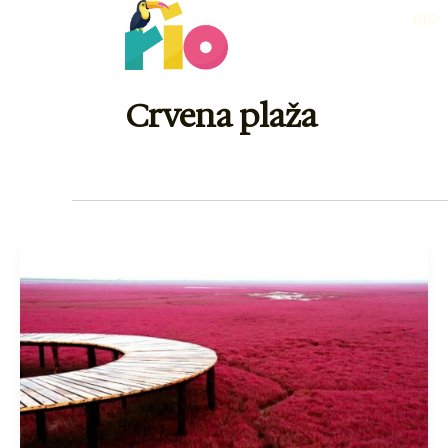
Skip
RIO
to
content
Crvena plaža