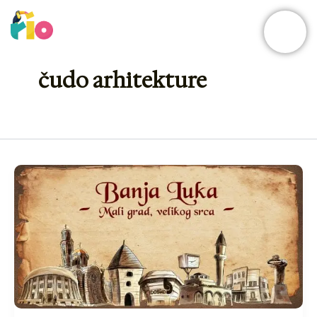
Skip
to
content
čudo arhitekture