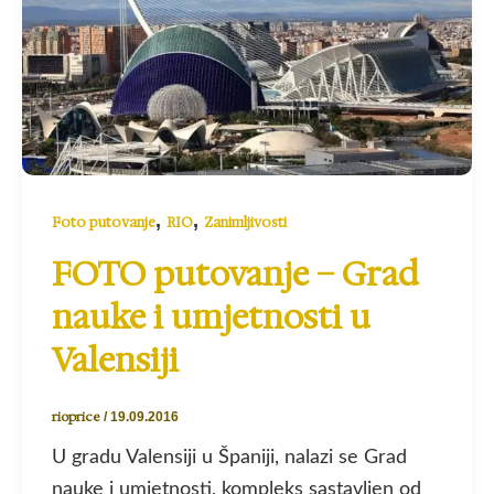
,
,
Foto putovanje
RIO
Zanimljivosti
FOTO putovanje – Grad
nauke i umjetnosti u
Valensiji
rioprice
/
19.09.2016
U gradu Valensiji u Španiji, nalazi se Grad
nauke i umjetnosti, kompleks sastavljen od