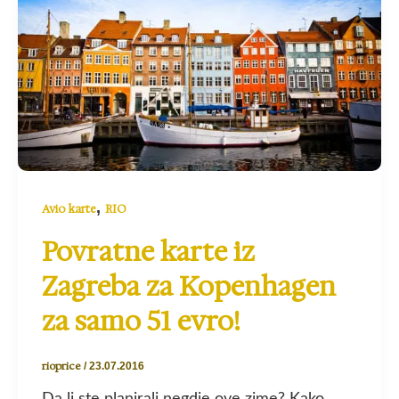
,
Avio karte
RIO
Povratne karte iz
Zagreba za Kopenhagen
za samo 51 evro!
rioprice
/
23.07.2016