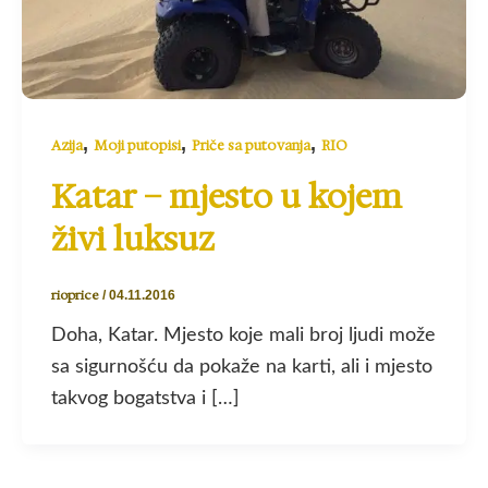
,
,
,
Azija
Moji putopisi
Priče sa putovanja
RIO
Katar – mjesto u kojem
živi luksuz
rioprice
/
04.11.2016
Doha, Katar. Mjesto koje mali broj ljudi može
sa sigurnošću da pokaže na karti, ali i mjesto
takvog bogatstva i […]