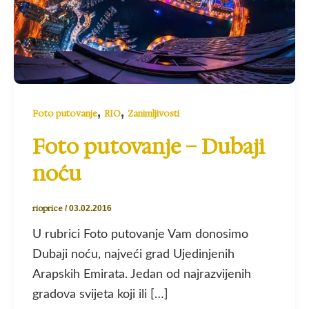
,
,
Foto putovanje
RIO
Zanimljivosti
Foto putovanje – Dubaji
noću
rioprice
/
03.02.2016
U rubrici Foto putovanje Vam donosimo
Dubaji noću, najveći grad Ujedinjenih
Arapskih Emirata. Jedan od najrazvijenih
gradova svijeta koji ili […]