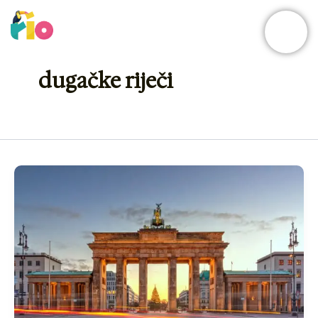
Skip
to
content
dugačke riječi