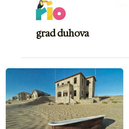
Skip
RIO
to
content
grad duhova