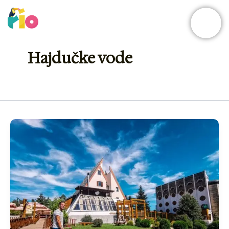
Skip
to
content
Hajdučke vode