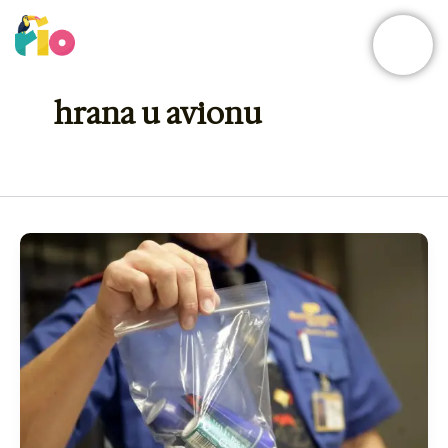
Skip
to
content
hrana u avionu