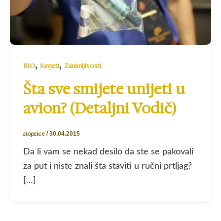
,
,
RIO
Savjeti
Zanimljivosti
Šta sve smijete unijeti u
avion? (Detaljni Vodič)
rioprice
/
30.04.2015
Da li vam se nekad desilo da ste se pakovali
za put i niste znali šta staviti u ručni prtljag?
[…]