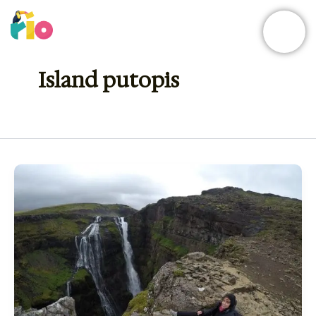
Skip
to
content
Island putopis