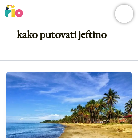
Skip
to
content
kako putovati jeftino