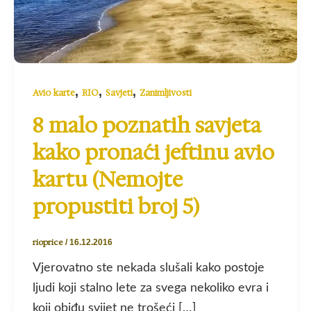
,
,
,
Avio karte
RIO
Savjeti
Zanimljivosti
8 malo poznatih savjeta
kako pronaći jeftinu avio
kartu (Nemojte
propustiti broj 5)
rioprice
/
16.12.2016
Vjerovatno ste nekada slušali kako postoje
ljudi koji stalno lete za svega nekoliko evra i
koji obiđu svijet ne trošeći […]