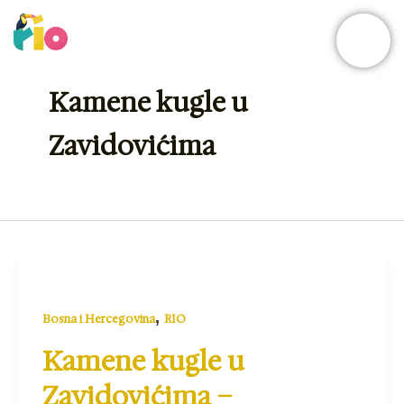
Skip
to
content
Kamene kugle u
Zavidovićima
,
Bosna i Hercegovina
RIO
Kamene kugle u
Zavidovićima –