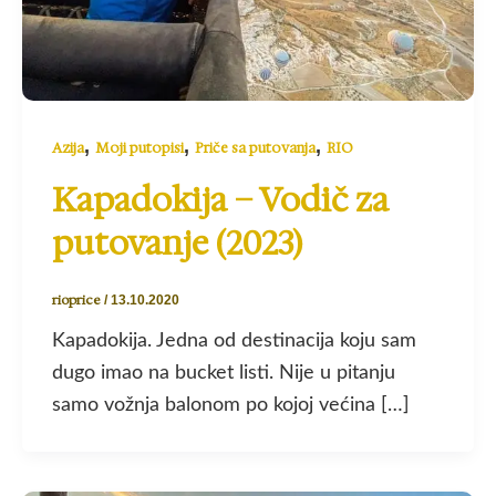
,
,
,
Azija
Moji putopisi
Priče sa putovanja
RIO
Kapadokija – Vodič za
putovanje (2023)
rioprice
/
13.10.2020
Kapadokija. Jedna od destinacija koju sam
dugo imao na bucket listi. Nije u pitanju
samo vožnja balonom po kojoj većina […]