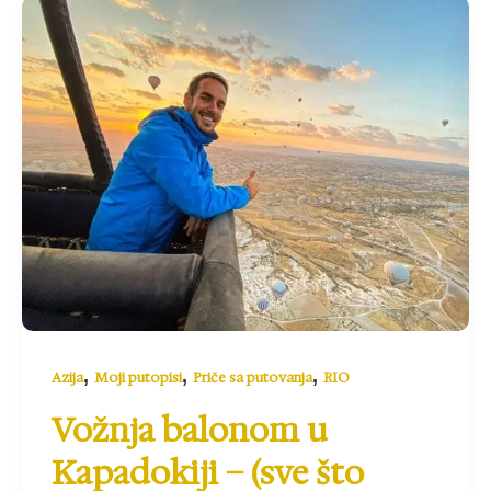
,
,
,
Azija
Moji putopisi
Priče sa putovanja
RIO
Vožnja balonom u
Kapadokiji – (sve što