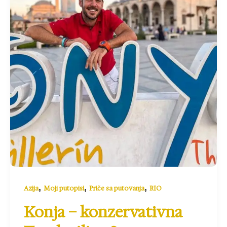
,
,
,
Azija
Moji putopisi
Priče sa putovanja
RIO
Konja – konzervativna