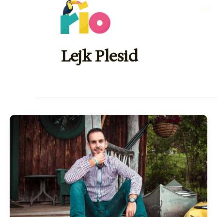
Skip
RIO
to
content
Lejk Plesid