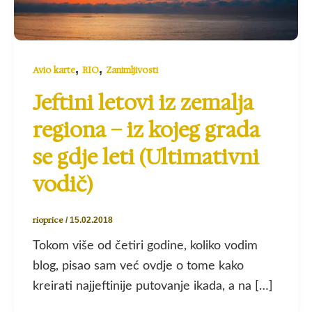
,
,
Avio karte
RIO
Zanimljivosti
Jeftini letovi iz zemalja
regiona – iz kojeg grada
se gdje leti (Ultimativni
vodič)
rioprice
/
15.02.2018
Tokom više od četiri godine, koliko vodim
blog, pisao sam već ovdje o tome kako
kreirati najjeftinije putovanje ikada, a na […]