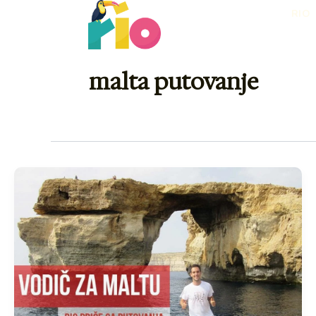
Skip
RIO
to
content
malta putovanje