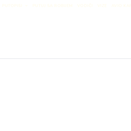
PUTOPISI
PUTUJ SA ROBIJEM
VODIČI
VIZE
AVIO KA