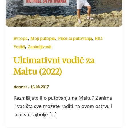
,
,
,
,
Evropa
Moji putopisi
Priče sa putovanja
RIO
,
Vodiči
Zanimljivosti
Ultimativni vodič za
Maltu (2022)
rioprice
/
16.08.2017
Razmišljate li o putovanju na Maltu? Zanima
li vas šta sve možete raditi na ovom ostrvu i
koje su najbolje […]