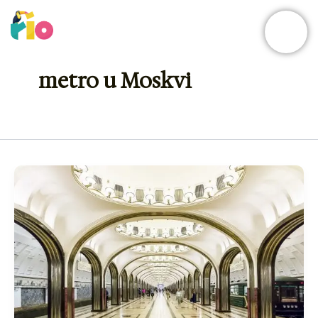
Skip
to
content
metro u Moskvi