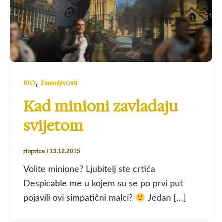
,
RIO
Zanimljivosti
Kad minioni zavladaju
svijetom
rioprice
/
13.12.2015
Volite minione? Ljubitelj ste crtića
Despicable me u kojem su se po prvi put
pojavili ovi simpatični malci?
Jedan […]