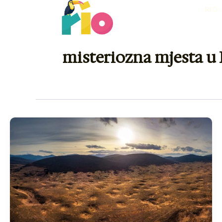
Skip
RIO
to
content
misteriozna mjesta u 