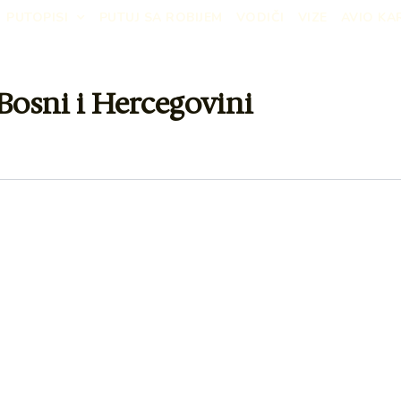
PUTOPISI
PUTUJ SA ROBIJEM
VODIČI
VIZE
AVIO KA
Bosni i Hercegovini