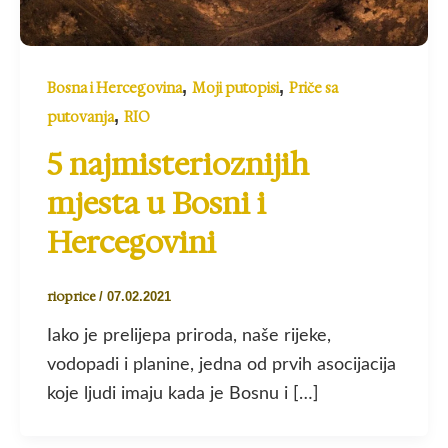
,
,
Bosna i Hercegovina
Moji putopisi
Priče sa
,
putovanja
RIO
5 najmisterioznijih
mjesta u Bosni i
Hercegovini
rioprice
/
07.02.2021
Iako je prelijepa priroda, naše rijeke,
vodopadi i planine, jedna od prvih asocijacija
koje ljudi imaju kada je Bosnu i […]