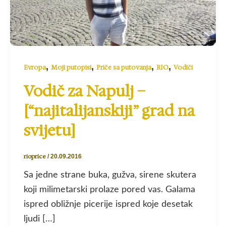
,
,
,
,
Evropa
Moji putopisi
Priče sa putovanja
RIO
Vodiči
Vodič za Napulj –
[“najitalijanskiji” grad na
svijetu]
rioprice
/
20.09.2016
Sa jedne strane buka, gužva, sirene skutera
koji milimetarski prolaze pored vas. Galama
ispred obližnje picerije ispred koje desetak
ljudi […]