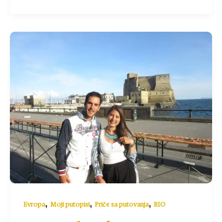
,
,
,
Evropa
Moji putopisi
Priče sa putovanja
RIO