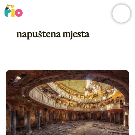
Skip
to
content
napuštena mjesta