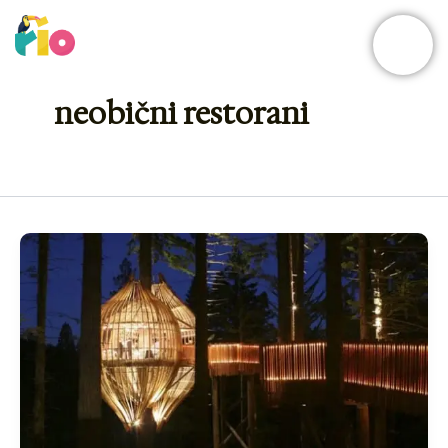
Skip
to
content
neobični restorani