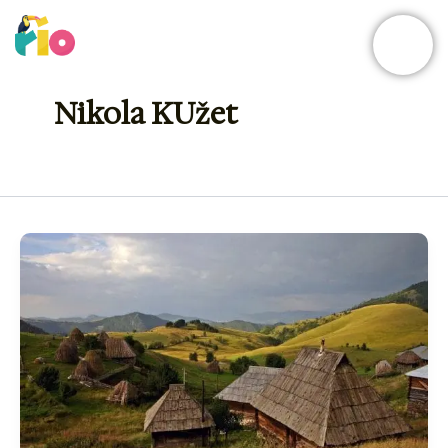
Skip
to
content
Nikola KUžet