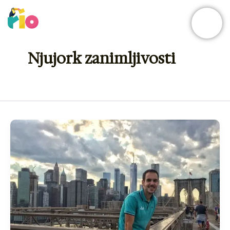
Skip
to
content
Njujork zanimljivosti