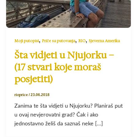
,
,
,
Moji putopisi
Priče sa putovanja
RIO
Sjeverna Amerika
Šta vidjeti u Njujorku –
(17 stvari koje moraš
posjetiti)
rioprice
/
23.06.2018
Zanima te šta vidjeti u Njujorku? Planiraš put
u ovaj nevjerovatni grad? Čak i ako
jednostavno želiš da saznaš neke […]