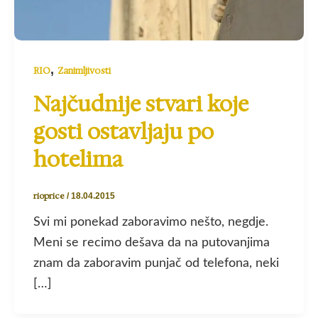
,
RIO
Zanimljivosti
Najčudnije stvari koje
gosti ostavljaju po
hotelima
rioprice
/
18.04.2015
Svi mi ponekad zaboravimo nešto, negdje.
Meni se recimo dešava da na putovanjima
znam da zaboravim punjač od telefona, neki
[…]