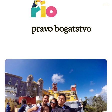
Skip
RIO
to
content
pravo bogatstvo