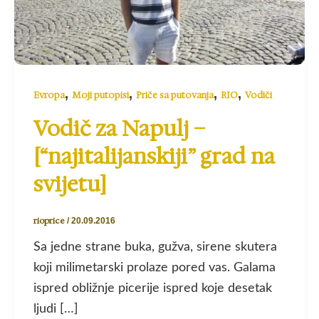
,
,
,
,
Evropa
Moji putopisi
Priče sa putovanja
RIO
Vodiči
Vodič za Napulj –
[“najitalijanskiji” grad na
svijetu]
rioprice
/
20.09.2016
Sa jedne strane buka, gužva, sirene skutera
koji milimetarski prolaze pored vas. Galama
ispred obližnje picerije ispred koje desetak
ljudi […]