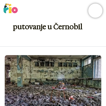
Skip
to
content
putovanje u Černobil