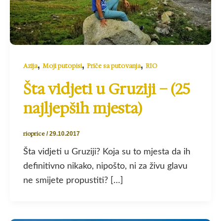
,
,
,
Azija
Moji putopisi
Priče sa putovanja
RIO
Šta vidjeti u Gruziji – (25
najljepših mjesta)
rioprice
/
29.10.2017
Šta vidjeti u Gruziji? Koja su to mjesta da ih
definitivno nikako, nipošto, ni za živu glavu
ne smijete propustiti? […]