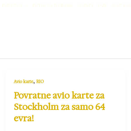
PUTOPISI
PUTUJ SA ROBIJEM
VODIČI
VIZE
AVIO KA
,
Avio karte
RIO
Povratne avio karte za
Stockholm za samo 64
evra!