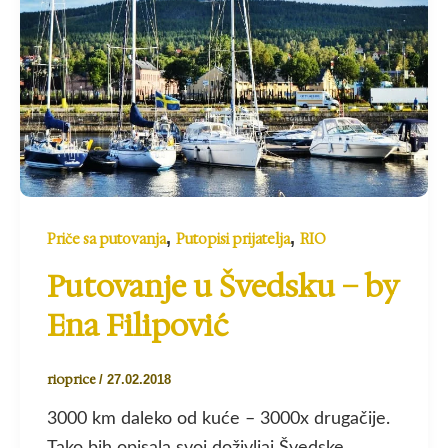
,
,
Priče sa putovanja
Putopisi prijatelja
RIO
Putovanje u Švedsku – by
Ena Filipović
rioprice
/
27.02.2018
3000 km daleko od kuće – 3000x drugačije.
Tako bih opisala svoj doživljaj Švedske.