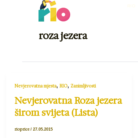
Skip
RIO
to
content
roza jezera
,
,
Nevjerovatna mjesta
RIO
Zanimljivosti
Nevjerovatna Roza jezera
širom svijeta (Lista)
rioprice
/
27.05.2015