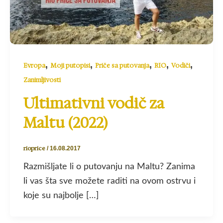
,
,
,
,
,
Evropa
Moji putopisi
Priče sa putovanja
RIO
Vodiči
Zanimljivosti
Ultimativni vodič za
Maltu (2022)
rioprice
/
16.08.2017
Razmišljate li o putovanju na Maltu? Zanima
li vas šta sve možete raditi na ovom ostrvu i
koje su najbolje […]