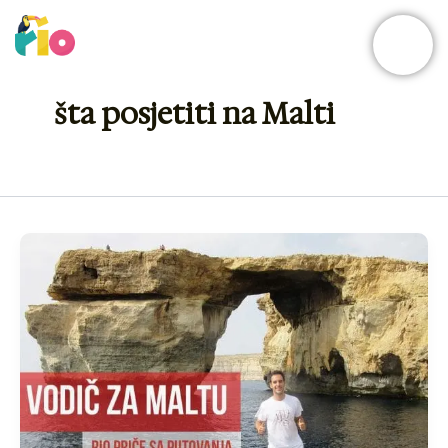
Skip
to
content
šta posjetiti na Malti