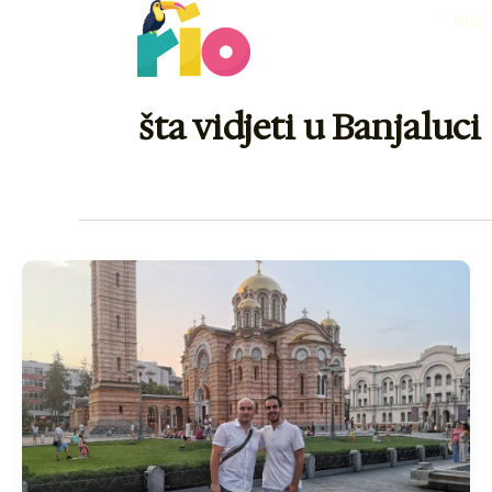
Skip
RIO
to
content
šta vidjeti u Banjaluci