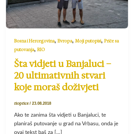
,
,
,
Bosna i Hercegovina
Evropa
Moji putopisi
Priče sa
,
putovanja
RIO
Šta vidjeti u Banjaluci –
20 ultimativnih stvari
koje moraš doživjeti
rioprice
/
23.08.2018
Ako te zanima šta vidjeti u Banjaluci, te
planiraš putovanje u grad na Vrbasu, onda je
ovaj tekst baš za […]