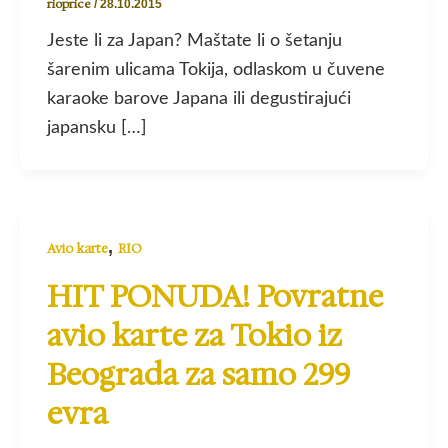
rioprice
/
28.10.2015
Jeste li za Japan? Maštate li o šetanju
šarenim ulicama Tokija, odlaskom u čuvene
karaoke barove Japana ili degustirajući
japansku […]
,
Avio karte
RIO
HIT PONUDA! Povratne
avio karte za Tokio iz
Beograda za samo 299
evra