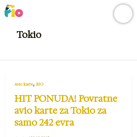
Skip
to
content
Tokio
,
Avio karte
RIO
HIT PONUDA! Povratne
avio karte za Tokio za
samo 242 evra