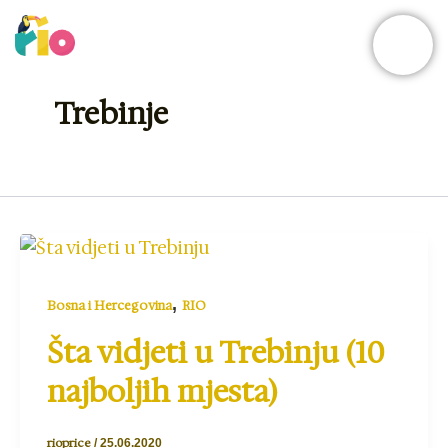
Skip
to
content
Trebinje
,
Bosna i Hercegovina
RIO
Šta vidjeti u Trebinju (10
najboljih mjesta)
rioprice
/
25.06.2020