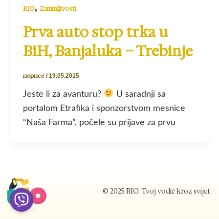
,
RIO
Zanimljivosti
Prva auto stop trka u
BiH, Banjaluka – Trebinje
rioprice
/
19.05.2015
Jeste li za avanturu?
U saradnji sa
portalom Etrafika i sponzorstvom mesnice
“Naša Farma”, počele su prijave za prvu
© 2025 RIO. Tvoj vodič kroz svijet.