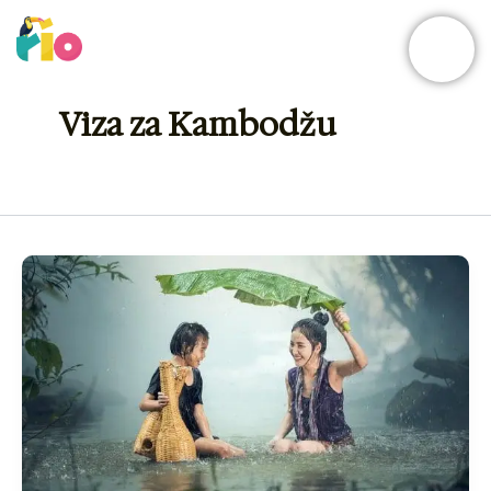
Skip
to
content
Viza za Kambodžu