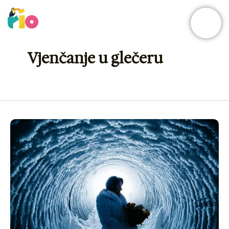
Skip
to
content
Vjenčanje u glečeru