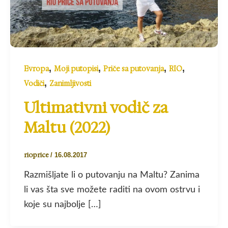
,
,
,
,
Evropa
Moji putopisi
Priče sa putovanja
RIO
,
Vodiči
Zanimljivosti
Ultimativni vodič za
Maltu (2022)
rioprice
/
16.08.2017
Razmišljate li o putovanju na Maltu? Zanima
li vas šta sve možete raditi na ovom ostrvu i
koje su najbolje […]