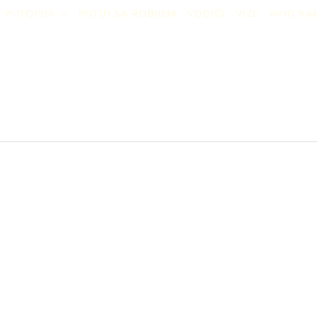
PUTOPISI
PUTUJ SA ROBIJEM
VODIČI
VIZE
AVIO KA