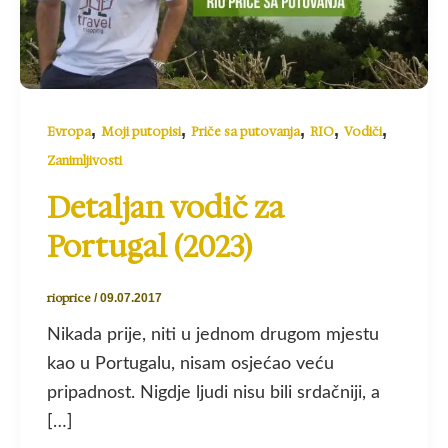
,
,
,
,
,
Evropa
Moji putopisi
Priče sa putovanja
RIO
Vodiči
Zanimljivosti
Detaljan vodič za
Portugal (2023)
rioprice
/
09.07.2017
Nikada prije, niti u jednom drugom mjestu
kao u Portugalu, nisam osjećao veću
pripadnost. Nigdje ljudi nisu bili srdačniji, a
[…]