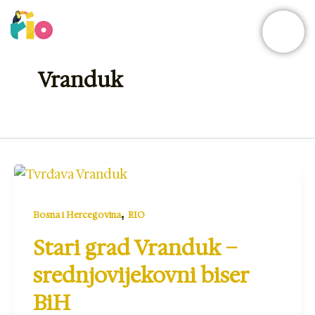
Skip
to
content
Vranduk
,
Bosna i Hercegovina
RIO
Stari grad Vranduk –
srednjovijekovni biser
BiH