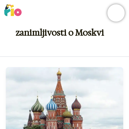
Skip
to
content
zanimljivosti o Moskvi